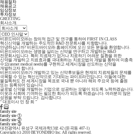
채용절차
채용공고
임상정보
투자정보
GREETING
회사소개
.
비욘드바이오㈜는 창의적 접근 및 연구를 통하여 FIRST IN CLASS
혁신신약을 개발하는 주도적인 R&D 전문회사를 지향합니다.
안녕하십니까? 비욘드바이오㈜ 홈페이지에 오신 모든 분들을 환영합니다.
비욘드바이오㈜는 생명을 살리는 신약을 연구하고 개발하는 R&D
전문회사입니다. 특히 치료제가 없거나 치료하기 어려운 질환을 위한
신약을 개발하고 치료효과를 극대화하는 치료요법의 개발을 통하여 미충족
수요(unmet medical needs)를 구현하고 세계시장을 선도하는 신약을
개발하고자 합니다.
비욘드바이오㈜가 개발하고 있는 신약후보들은 현재의 치료제들의 문제를
극복할 수 있는 혁신신약으로 기대되는 파이프라인입니다. 이들에 대한
물질특허도 전 세계시장을 목표로 국내 뿐 아니라 해외 주요국 등에 출원
또는 등록되어 있습니다.
글로벌 신약을 개발하는 기업으로 성공하는 모델이 되도록 노력하겠습니다.
이웃과 사회에 기여하는 필요한 회사가 되도록 하겠습니다. 여러분의 많은
성원을 부탁 드립니다. 감사합니다.
“
대표이사 민 창 희
”
family site
family site ①
family site ②
family site ③
대전광역시 유성구 국제과학13로 42 (둔곡동 407-1)
Copyright (c) 2010 BEYONDBIO Inc. All rights reserved.