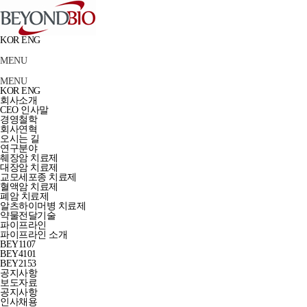
KOR
ENG
MENU
MENU
KOR
ENG
회사소개
CEO 인사말
경영철학
회사연혁
오시는 길
연구분야
췌장암 치료제
대장암 치료제
교모세포종 치료제
혈액암 치료제
폐암 치료제
알츠하이머병 치료제
약물전달기술
파이프라인
파이프라인 소개
BEY1107
BEY4101
BEY2153
공지사항
보도자료
공지사항
인사채용