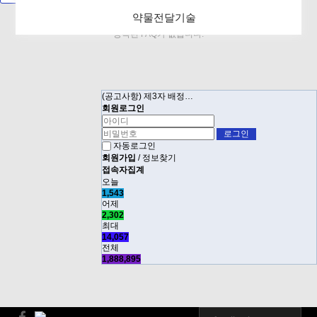
약물전달기술
등록된 FAQ가 없습니다.
(공고사항) 제3자 배정…
회원로그인
자동로그인
회원가입
/
정보찾기
접속자집계
오늘
1,543
어제
2,302
최대
14,057
전체
1,888,895